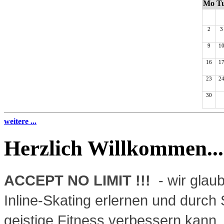
Mo
T
2
3
9
1
16
1
23
2
30
weitere ...
Herzlich Willkommen...
ACCEPT NO LIMIT !!!
- wir glau
Inline-Skating erlernen und durch
geistige Fitness verbessern kann.